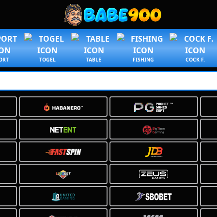
ORT
TOGEL
TABLE
FISHING
COCK F.