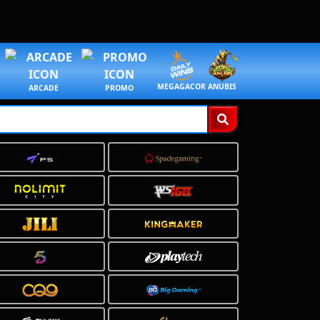
MEGAGACOR
ANUBIS
ARCADE
PROMO