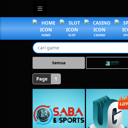
HOME
SLOT
CASINO
SP
Semua
Page
1