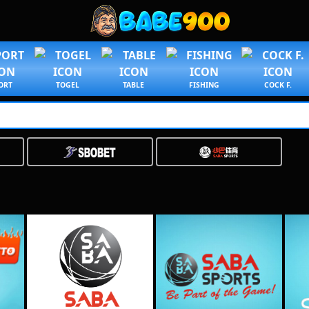
ORT
TOGEL
TABLE
FISHING
COCK F.